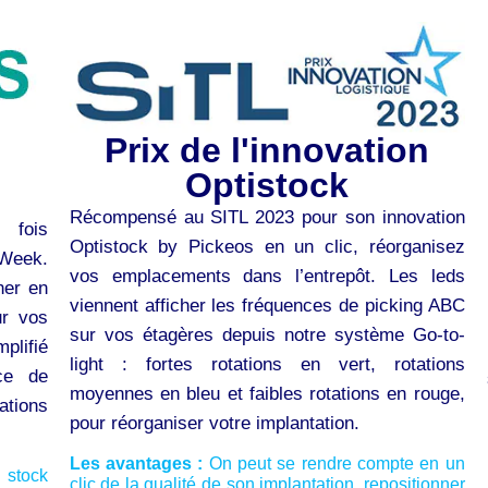
Prix de l'innovation
Optistock
Récompensé au SITL 2023 pour son innovation
 fois
Optistock by Pickeos en un clic, réorganisez
Week.
vos emplacements dans l’entrepôt. Les leds
her en
viennent afficher les fréquences de picking ABC
ur vos
sur vos étagères depuis notre système Go-to-
plifié
light : fortes rotations en vert, rotations
ce de
moyennes en bleu et faibles rotations en rouge,
ations
pour réorganiser votre implantation.
Les avantages :
On peut se rendre compte en un
 stock
clic de la qualité de son implantation, repositionner