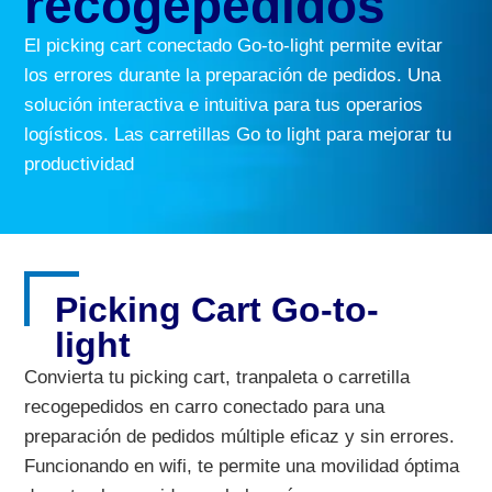
recogepedidos
El picking cart conectado Go-to-light permite evitar
los errores durante la preparación de pedidos. Una
solución interactiva e intuitiva para tus operarios
logísticos. Las carretillas Go to light para mejorar tu
productividad
Picking Cart Go-to-
light
Convierta tu picking cart, tranpaleta o carretilla
recogepedidos en carro conectado para una
preparación de pedidos múltiple eficaz y sin errores.
Funcionando en wifi, te permite una movilidad óptima