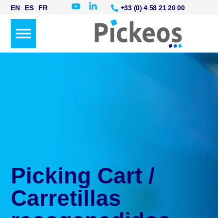
+33 (0) 4 58 21 20 00
EN
ES
FR
Picking Cart /
Carretillas