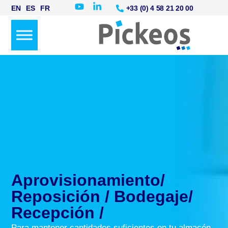
+33 (0) 4 58 21 20 00
EN
ES
FR
Aprovisionamiento/
Reposición / Bodegaje/
Recepción /
Para mantener cantidades suficientes en tu almacén,